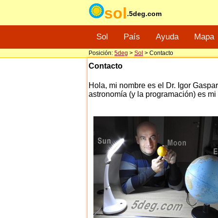
sol
.5deg.com
Sol
País
Ayuda
Mapa
Posición:
5deg
>
Sol
> Contacto
Contacto
Hola, mi nombre es el Dr. Igor Gaspa
astronomía (y la programación) es mi 